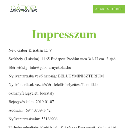
AJÁNLATKÉRÉS
Impresszum
Név: Gábor Krisztián E. V.
Székhely (Lakcím): 1165 Budapest Prodám utca 3/A II.em. 2.ajtó
Elérhetőség: info@gaborarnyekolas.hu
Nyilvántartásba vevő hatóság: BELÜGYMINISZTÉRIUM
Nyilvántartások vezetéséért felelős helyettes államtitkár
okmányfelügyeleti főosztály
Bejegyzés kelte: 2019.01.07
Adószám: 69440739-1-42
Nyílvántartásiszám: 53186906
Tárhelyszolgáltató: Profitárhely Kft (6000 Kecskemét, Szolnoki út