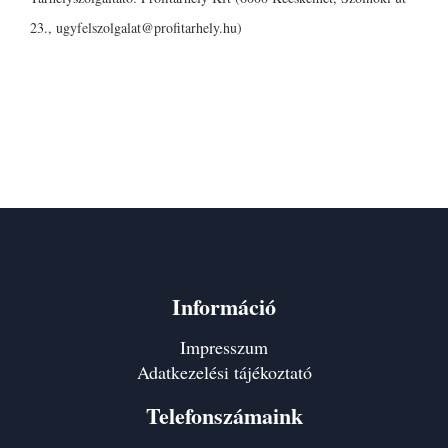
23., ugyfelszolgalat@profitarhely.hu)
Szeretne árnyékolni, de nem biztos benne, hogy
Önnek mi lenne legmegfelelőbb megoldás? Szakmai
gárdánk a rendelkezésére áll, kérjen ajánlatot vagy
ingyenes tanácsot, munkatársaink készségesen állnak
a rendelékezésére.
Információ
Impresszum
Adatkezelési tájékoztató
Telefonszámaink