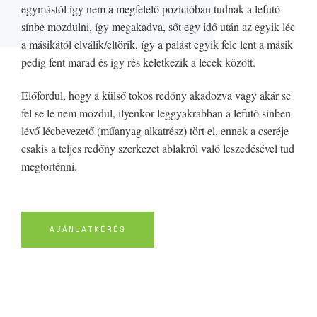
egymástól így nem a megfelelő pozícióban tudnak a lefutó
sínbe mozdulni, így megakadva, sőt egy idő után az egyik léc
a másikától elválik/eltörik, így a palást egyik fele lent a másik
pedig fent marad és így rés keletkezik a lécek között.
Előfordul, hogy a külső tokos redőny akadozva vagy akár se
fel se le nem mozdul, ilyenkor leggyakrabban a lefutó sínben
lévő lécbevezető (műanyag alkatrész) tört el, ennek a cseréje
csakis a teljes redőny szerkezet ablakról való leszedésével tud
megtörténni.
AJÁNLATKÉRÉS