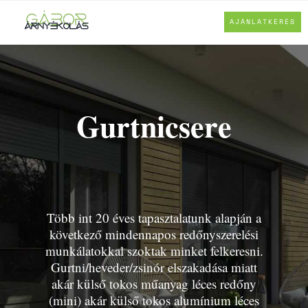
AJÁNLATKÉRÉS
Gurtnicsere
Több int 20 éves tapasztalatunk alapján a
következő mindennapos redőnyszerelési
munkálatokkal szoktak minket felkeresni.
Gurtni/heveder/zsinór elszakadása miatt
akár külső tokos műanyag léces redőny
(mini) akár külső tokos alumínium léces