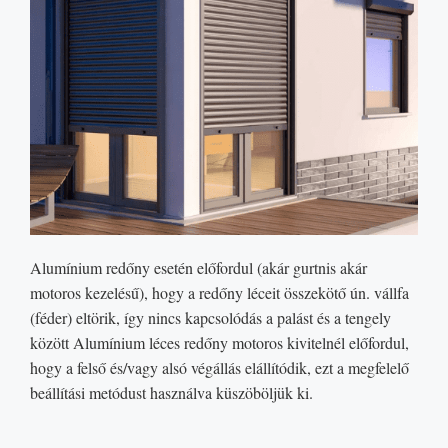
Alumínium redőny esetén előfordul (akár gurtnis akár
motoros kezelésű), hogy a redőny léceit összekötő ún. vállfa
(féder) eltörik, így nincs kapcsolódás a palást és a tengely
között Alumínium léces redőny motoros kivitelnél előfordul,
hogy a felső és/vagy alsó végállás elállítódik, ezt a megfelelő
beállítási metódust használva küszöböljük ki.