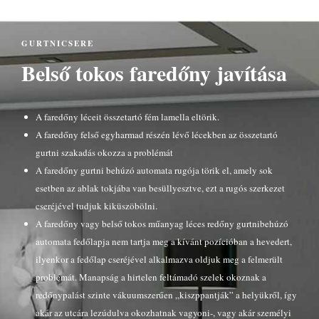
GURTNICSERE
Belső tokos faredőny javítása
A faredőny léceit összetartó fém lamella eltörik.
A faredőny felső egyharmad részén lévő lécekben az összetartó
gurtni szakadás okozza a problémát
A faredőny gurtni behúzó automata rugója törik el, amely sok
esetben az ablak tokjába van besüllyesztve, ezt a rugós szerkezet
cseréjével tudjuk kiküszöbölni.
A faredőny vagy belső tokos műanyag léces redőny gurtnibehúzó
automata fedőlapja nem tartja meg a kívánt pozícióban a hevedert,
ilyenkor a fedőlap cseréjével alkalmazva oldjuk meg a felmerült
problémát. Manapság a hirtelen feltámadó szelek okoznak a
redőnypalást szinte vákuumszerűen „kiszppantják” a helyükről, így
akár az utcára lezúdulva okozhatnak vagyoni-, vagy akár személyi