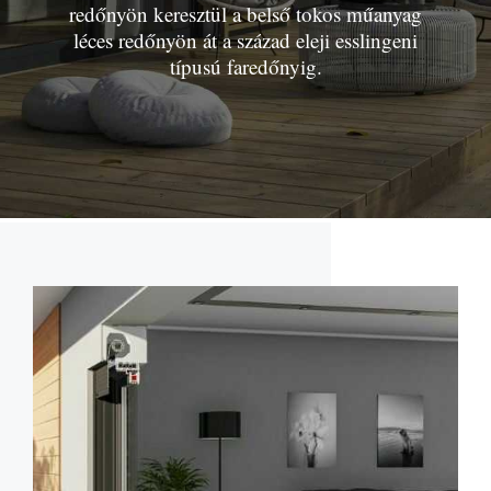
redőnyön keresztül a belső tokos műanyag
léces redőnyön át a század eleji esslingeni
típusú faredőnyig.