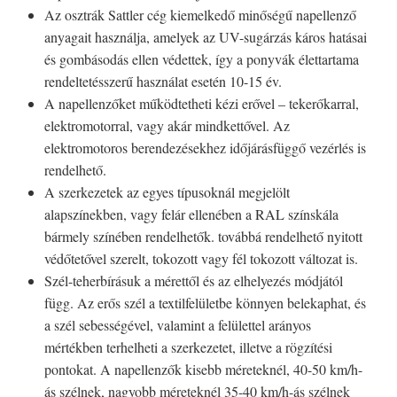
Az osztrák Sattler cég kiemelkedő minőségű napellenző
anyagait használja, amelyek az UV-sugárzás káros hatásai
és gombásodás ellen védettek, így a ponyvák élettartama
rendeltetésszerű használat esetén 10-15 év.
A napellenzőket működtetheti kézi erővel – tekerőkarral,
elektromotorral, vagy akár mindkettővel. Az
elektromotoros berendezésekhez időjárásfüggő vezérlés is
rendelhető.
A szerkezetek az egyes típusoknál megjelölt
alapszínekben, vagy felár ellenében a RAL színskála
bármely színében rendelhetők. továbbá rendelhető nyitott
védőtetővel szerelt, tokozott vagy fél tokozott változat is.
Szél-teherbírásuk a mérettől és az elhelyezés módjától
függ. Az erős szél a textilfelületbe könnyen belekaphat, és
a szél sebességével, valamint a felülettel arányos
mértékben terhelheti a szerkezetet, illetve a rögzítési
pontokat. A napellenzők kisebb méreteknél, 40-50 km/h-
ás szélnek, nagyobb méreteknél 35-40 km/h-ás szélnek