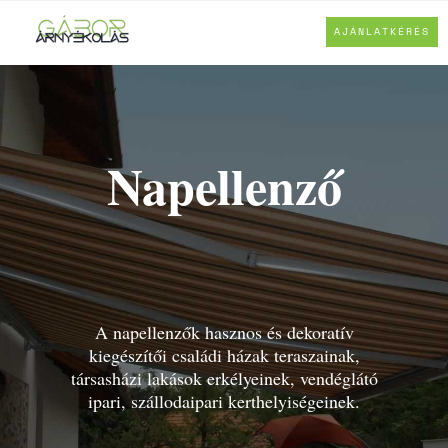
AJÁNLATKÉRÉS
Napellenző
A napellenzők hasznos és dekoratív
kiegészítői családi házak teraszainak,
társasházi lakások erkélyeinek, vendéglátó
ipari, szállodaipari kerthelyiségeinek.