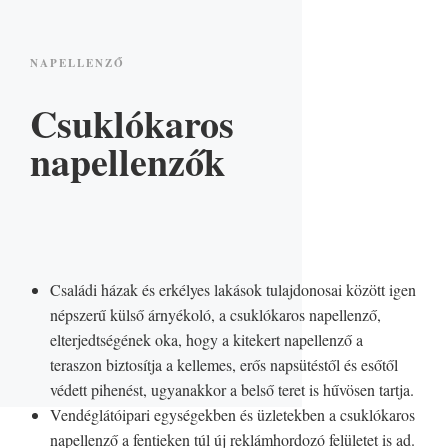
NAPELLENZŐ
Csuklókaros
napellenzők
Családi házak és erkélyes lakások tulajdonosai között igen
népszerű külső árnyékoló, a csuklókaros napellenző,
elterjedtségének oka, hogy a kitekert napellenző a
teraszon biztosítja a kellemes, erős napsütéstől és esőtől
védett pihenést, ugyanakkor a belső teret is hűvösen tartja.
Vendéglátóipari egységekben és üzletekben a csuklókaros
napellenző a fentieken túl új reklámhordozó felületet is ad.