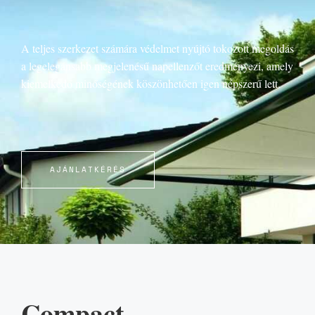
A teljes szerkezet számára védelmet nyújtó tokozott megoldás
a legelegánsabb megjelenésű napellenzőt eredményezi, amely
kiemelkedő minőségének köszönhetően igen népszerű lett.
AJÁNLATKÉRÉS
Compact