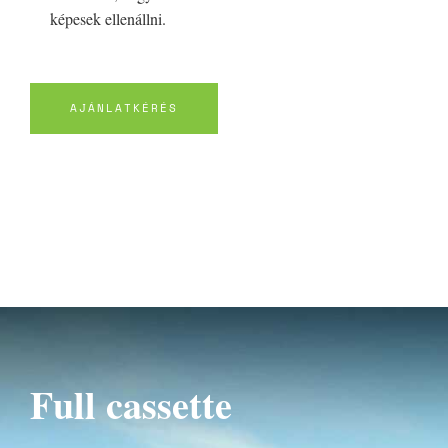
képesek ellenállni.
AJÁNLATKÉRÉS
NAPELLNZŐ
Full cassette