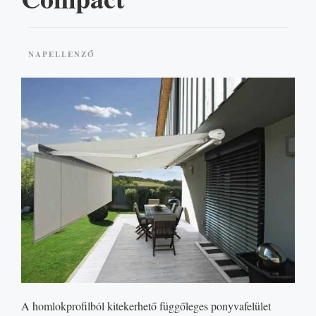
NAPELLENZŐ
AJÁNLATKÉRÉS
A homlokprofilból kitekerhető függőleges ponyvafelület