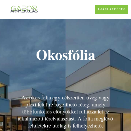
AJÁNLATKÉRÉS
Okosfólia
Az okos fólia egy célszerűen üveg vagy
plexi felültre rögzíthető réteg, amely
többfunkciós előnyökkel ruházza fel az
alkalmazott térelválasztást. A fólia meglévő
felületekre utólag is felhelyezhető.