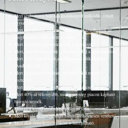
Mert szabványos hálózati feszültségről működik, emiatt
egyszerűbb az installálása.
Mert egy pillanat alatt magánszférát varázsolhatunk az
üvegfelülettel elválasztott terekből.
Mert közvetlen napsugárzásnak is kitehetjük.
Mert, akár 40% energiát is megtakaríthat a használatával.
Mert Wifi vezérelt saját alkalmazással működtethető.
(Android, iOS)
Mert kimagasló élettartam eredményeket mutat a
teszteken.
Mert szuper gyors reagálású ki – be kapcsoláskor.
Mert 40%-al vékonyabb, mint a jelenleg piacon kapható
hasonló termék.
Mert ez a legrugalmasabb intelligens fólia.
Mert kiváló minősége miatt hátulról tökéletesen vetíthető.
Mert akár érintőképernyőként is használható.