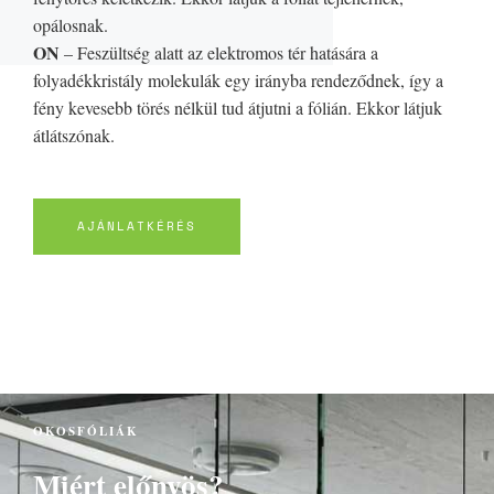
opálosnak.
ON
– Feszültség alatt az elektromos tér hatására a
folyadékkristály molekulák egy irányba rendeződnek, így a
fény kevesebb törés nélkül tud átjutni a fólián. Ekkor látjuk
átlátszónak.
AJÁNLATKÉRÉS
OKOSFÓLIÁK
Miért előnyös?