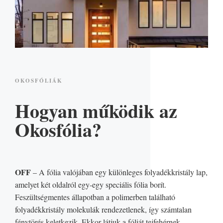
OKOSFÓLIÁK
Hogyan működik az
Okosfólia?
OFF
– A fólia valójában egy különleges folyadékkristály lap,
amelyet két oldalról egy-egy speciális fólia borít.
Feszültségmentes állapotban a polimerben található
folyadékkristály molekulák rendezetlenek, így számtalan
fénytörés keletkezik. Ekkor látjuk a fóliát tejfehérnek,